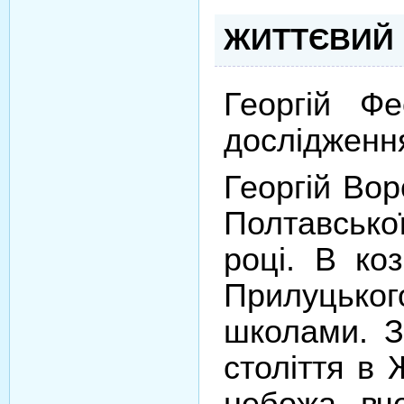
ЖИТТЄВИЙ 
Георгій Ф
дослідження
Георгій Вор
Полтавської
році. В ко
Прилуцьког
школами. З
століття в 
небожа вче