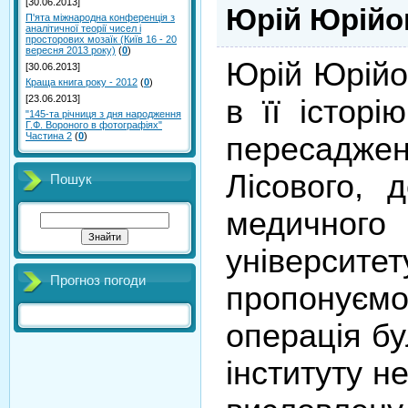
[30.06.2013]
Юрій Юрійо
П'ята міжнародна конференція з
аналітичної теорії чисел і
просторових мозаїк (Київ 16 - 20
вересня 2013 року)
(
0
)
Юрій Юрійов
[30.06.2013]
Краща книга року - 2012
(
0
)
[23.06.2013]
в її істор
"145-та річниця з дня народження
Г.Ф. Вороного в фотографіях"
Частина 2
(
0
)
пересаджен
Лісового, 
Пошук
медичного 
університе
Прогноз погоди
пропонуємо
операція бу
інституту н