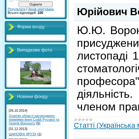
Юрійович В
Результати
|
Архів опитувань
Всього відповідей:
100
Форма входу
Ю.Ю. Ворон
присуджени
Випадкове фото
листопаді 1
стоматолог
професора
діяльність
Новини фонду
членом прав
[26.10.2014]
Освітян області нагороджено
преміями імені Софії Русової та
Георгія Вороного
(
5
)
Статті (Українська
[31.12.2013]
ШАНОВНІ ДРУЗІ!
(
1
)