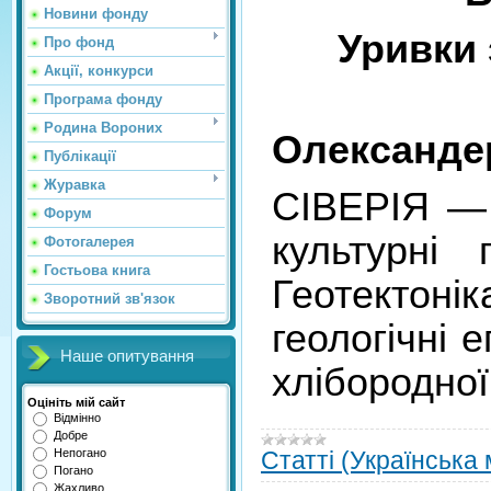
Новини фонду
Уривки 
Про фонд
Акції, конкурси
Програма фонду
Родина Вороних
Олександ
Публікації
Журавка
СІВЕРІЯ —
Форум
культурні
Фотогалерея
Гостьова книга
Геотектоні
Зворотний зв'язок
геологічні
Наше опитування
хлібородно
Оцініть мій сайт
Відмінно
Добре
Непогано
Статті (Українська
Погано
Жахливо