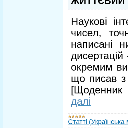
ЖИТТЄВИЙ 
Наукові ін
чисел, то
написані н
дисертацій
окремим в
що писав з
[
Щоденник з
далі
Статті (Українська