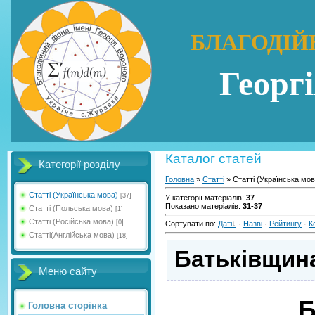
БЛАГОДІЙ
Георг
Каталог статей
Категорії розділу
Головна
»
Статті
» Статті (Українська мов
Статті (Українська мова)
[37]
У категорії матеріалів
:
37
Показано матеріалів
:
31-37
Статті (Польська мова)
[1]
Статті (Російська мова)
[0]
Сортувати по
:
Даті
·
Назві
·
Рейтингу
·
К
Статті(Англійська мова)
[18]
Батьківщина
Меню сайту
Б
Головна сторінка