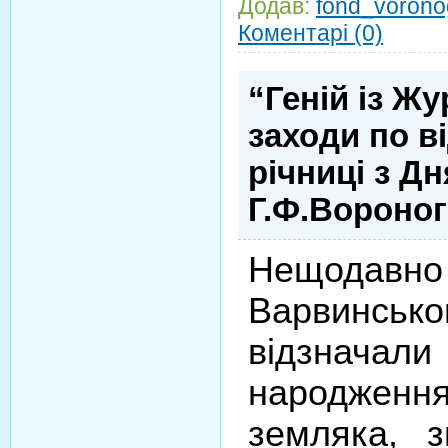
Додав:
fond_vorono
Коментарі (0)
“Геній із Жу
заходи по в
річниці з Д
Г.Ф.Вороно
Нещодавн
Варвинс
відзначал
народжен
земляка, 