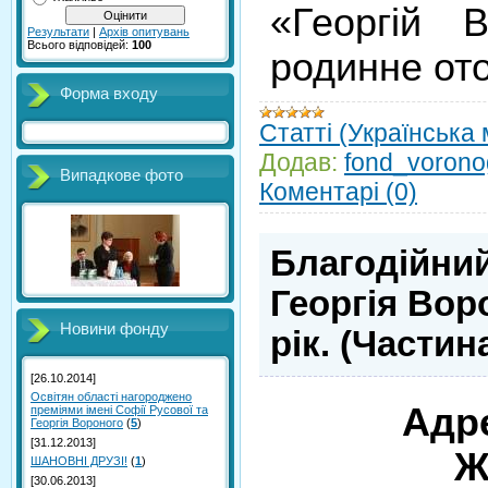
«Георгій 
Результати
|
Архів опитувань
Всього відповідей:
100
родинне от
Форма входу
Статті (Українська
Додав:
fond_vorono
Випадкове фото
Коментарі (0)
Благодійний
Георгія Вор
Новини фонду
рік. (Частина
[26.10.2014]
Освітян області нагороджено
А
др
преміями імені Софії Русової та
Георгія Вороного
(
5
)
[31.12.2013]
Ж
ШАНОВНІ ДРУЗІ!
(
1
)
[30.06.2013]