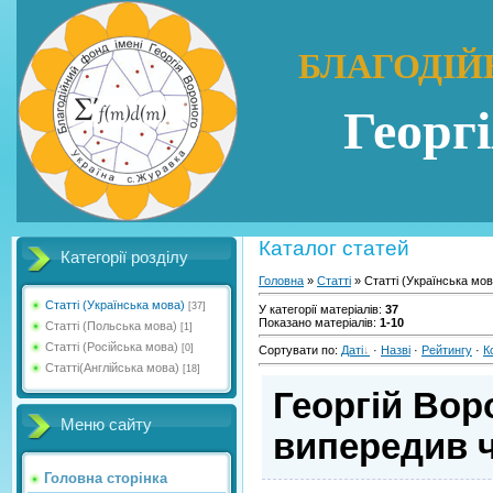
БЛАГОДІЙ
Георг
Каталог статей
Категорії розділу
Головна
»
Статті
» Статті (Українська мов
Статті (Українська мова)
[37]
У категорії матеріалів
:
37
Показано матеріалів
:
1-10
Статті (Польська мова)
[1]
Статті (Російська мова)
[0]
Сортувати по
:
Даті
·
Назві
·
Рейтингу
·
К
Статті(Англійська мова)
[18]
Георгій Вор
Меню сайту
випередив 
Головна сторінка