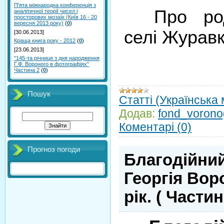
П'ята міжнародна конференція з
Про ро
аналітичної теорії чисел і
просторових мозаїк (Київ 16 - 20
вересня 2013 року)
(
0
)
селі Журавк
[30.06.2013]
Краща книга року - 2012
(
0
)
[23.06.2013]
"145-та річниця з дня народження
Г.Ф. Вороного в фотографіях"
Частина 2
(
0
)
Пошук
Статті (Українська
Додав:
fond_vorono
Коментарі (0)
Прогноз погоди
Благодійний
Георгія Вор
рік. ( Частин