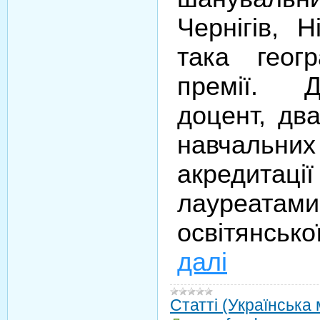
Чернігів, 
така геогр
премії. 
доцент, дв
навчальних з
акреди
лауреатами
освітянсько
далі
Статті (Українська