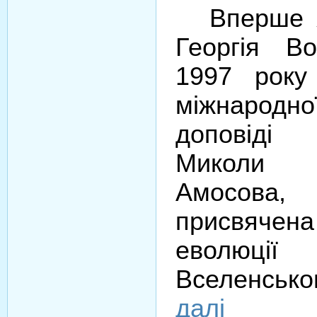
Вперше 
Георгія В
1997 року
міжнародно
доповіді 
Миколи 
Амосов
присвяч
еволюці
Вселенсько
далі