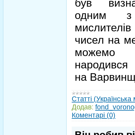
був визн
одним з 
мислителів
чисел на ме
можемо 
народився 
на Варвинщ
Статті (Українська
Додав:
fond_vorono
Коментарі (0)
Він робив в