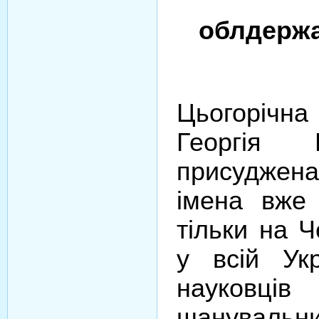
облдержа
Цьогорічн
Георгія 
присуджен
імена вже
тільки на Ч
у всій Ук
науковц
шанувальник