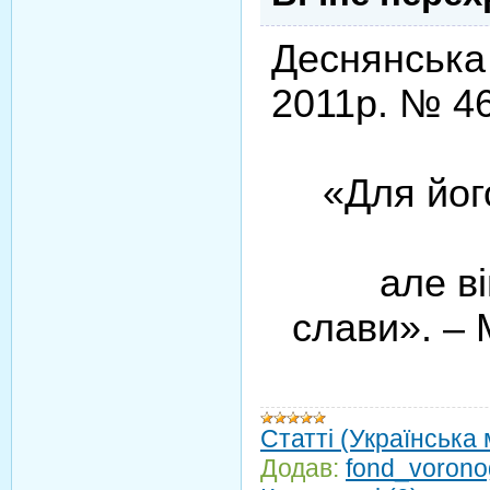
Деснянська 
2011р. № 46
«Для йог
але в
слави». – 
Статті (Українська
Додав:
fond_vorono