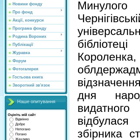
Минуло
Новини фонду
Про фонд
Чернігів
Акції, конкурси
універса
Програма фонду
Родина Вороних
бібліоте
Публікації
Журавка
Короленка,
Форум
облдержа
Фотогалерея
Гостьова книга
відзначення
Зворотний зв'язок
дня наро
Наше опитування
видатного 
Оцініть мій сайт
відбулас
Відмінно
Добре
Непогано
збірника ст
Погано
Жахливо