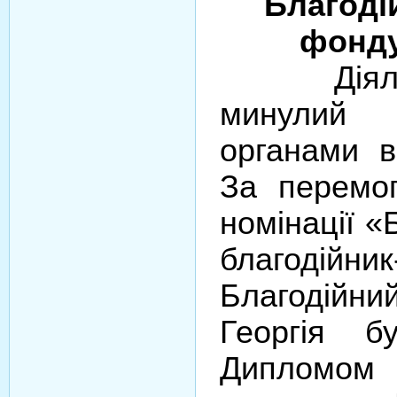
Благоді
фонду
Діяльні
минулий 
органами в
За перемо
номінації «
благодійник
Благодій
Георгія б
Дипломо