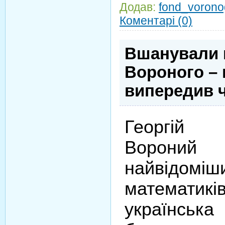
Додав:
fond_vorono
Коментарі (0)
Вшанували п
Вороного – 
випередив ч
Георгій
Ворони
найвідо
математиків
українська