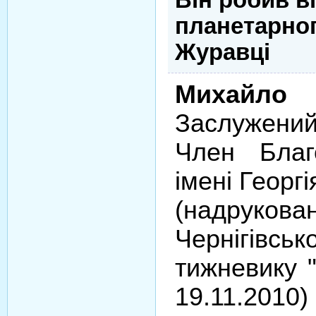
планетарно
Журавці
Михайл
Заслужений
Член Благ
імені Георг
(надр
Чернігівс
тижневику 
19.11.2010)