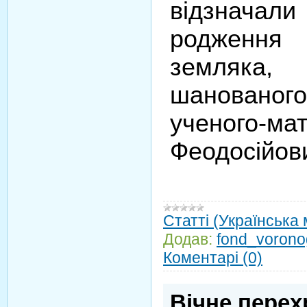
від­­значал
родженн
земляка
шанованого
ученого-мат
Феодосійов
Статті (Українська
Додав:
fond_vorono
Коментарі (0)
Вічне перех