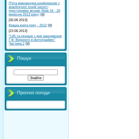
П'ята міжнародна конференція з
аналітичної теорії чисел і
просторових мозаїк (Київ 16 - 20
вересня 2013 року)
(
0
)
[30.06.2013]
Краща книга року - 2012
(
0
)
[23.06.2013]
"145-та річниця з дня народження
Г.Ф. Вороного в фотографіях"
Частина 2
(
0
)
Пошук
Прогноз погоди