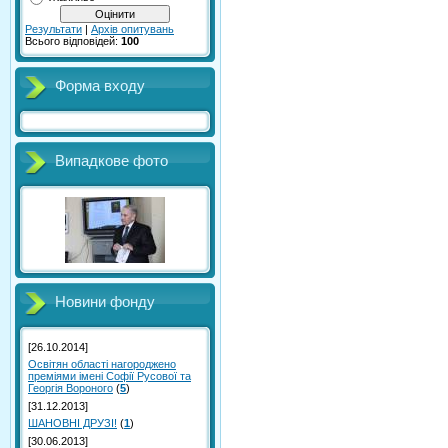
Результати
|
Архів опитувань
Всього відповідей:
100
Форма входу
Випадкове фото
Новини фонду
[26.10.2014]
Освітян області нагороджено
преміями імені Софії Русової та
Георгія Вороного
(
5
)
[31.12.2013]
ШАНОВНІ ДРУЗІ!
(
1
)
[30.06.2013]