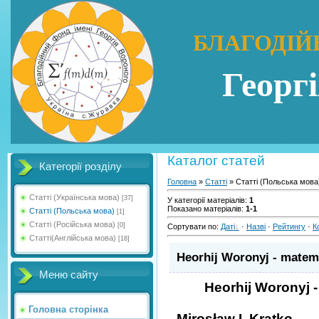
БЛАГОДІЙ
Георг
Каталог статей
Категорії розділу
Головна
»
Статті
» Статті (Польська мова
Статті (Українська мова)
[37]
У категорії матеріалів
:
1
Показано матеріалів
:
1-1
Статті (Польська мова)
[1]
Статті (Російська мова)
[0]
Сортувати по
:
Даті
·
Назві
·
Рейтингу
·
К
Статті(Англійська мова)
[18]
Heorhij Woronyj - matema
Меню сайту
Heorhij Woronyj -
Головна сторінка
Mirosław I. Kratko