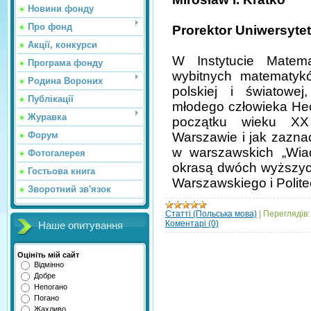
Новини фонду
Про фонд
Prorektor Uniwersytet
Акції, конкурси
W Instytucie Matem
Програма фонду
wybitnych mate­matykó
Родина Вороних
polskiej i światowe
Публікації
młodego człowie­ka He
Журавка
początku wieku XX
Форум
Warszawie i jak zazna
w warszawskich „Wia
Фотогалерея
okrasą dwóch wyż­szyc
Гостьова книга
Warszawskiego i Polite
Зворотний зв'язок
Статті (Польська мова)
|
Переглядів:
Коментарі (0)
Наше опитування
Оцініть мій сайт
Відмінно
Добре
Непогано
Погано
Жахливо