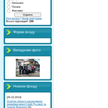
Непогано
Погано
Жахливо
Результати
|
Архів опитувань
Всього відповідей:
100
Форма входу
Випадкове фото
Новини фонду
[26.10.2014]
Освітян області нагороджено
преміями імені Софії Русової та
Георгія Вороного
(
5
)