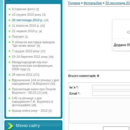
Головна
»
Фотоальбом
»
20 листопада 20
Історичне фото
[3]
10 грудня 2010 року
[3]
20 листопада 2010 р.
[18]
11 вересня 2010 р.
[32]
22 червня 2010 р.
[4]
Портрет
[1]
Х обласна виставка-ярмарок
Додано
0
“Що може жінка”
[9]
7 грудня 2010 року
[27]
15-16 березня 2011 року
[39]
Международная научно-
практическая конференция
2008 года
[1]
28 квітня 2011
[271]
Всього коментарів
:
0
Відзначення 144-ої річниці з дня
народження Г.Ф.Вороного
[50]
Ім`я *:
Презентація книги про Георгія
Вороного - 05.03.13
[118]
Email *:
145-та річниця з дня
народження Г.Ф. Вороного в
фотографіях
[48]
Краща книга року - 2012
[3]
Меню сайту