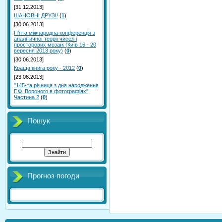
[31.12.2013]
ШАНОВНІ ДРУЗІ!
(
1
)
[30.06.2013]
П'ята міжнародна конференція з
аналітичної теорії чисел і
просторових мозаїк (Київ 16 - 20
вересня 2013 року)
(
0
)
[30.06.2013]
Краща книга року - 2012
(
0
)
[23.06.2013]
"145-та річниця з дня народження
Г.Ф. Вороного в фотографіях"
Частина 2
(
0
)
Пошук
Прогноз погоди